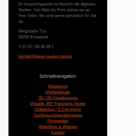
Ihr Ansprechpartner im Bereich der digitalen
Medien. Von Web bis Print stehen wir an
Ihrer Seite. Wir sind gerne persönlich für Sie
da.
Bergstraße 71a
58256 Ennepetal
0 23 33 / 86 99 99 1
kontakt@bauer-medien.design
Schnellnavigation
Webdesign
Mediendesign
3D / 2D Visualisierung
Virtuelle 360° Panorama Touren
Onlineshop / E-Commerce
Suchmaschinenoptimierung
Printmedien
Webpflege & Wartung
Kontakt