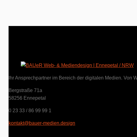
Ihr Ansprechpartner im Bereich der digitalen Medien. Von Web
Bergstraße 71a
58256 Ennepetal
0 23 33 / 86 99 99 1
kontakt@bauer-medien.design