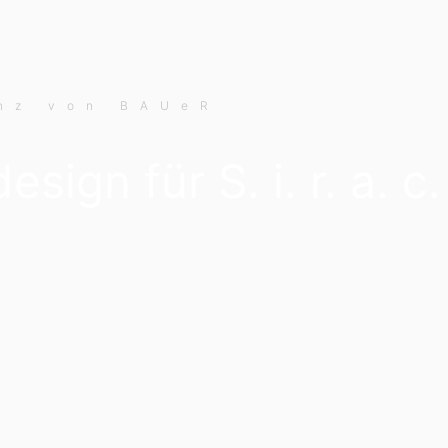
nz von BAUeR
sign für S. i. r. a. 