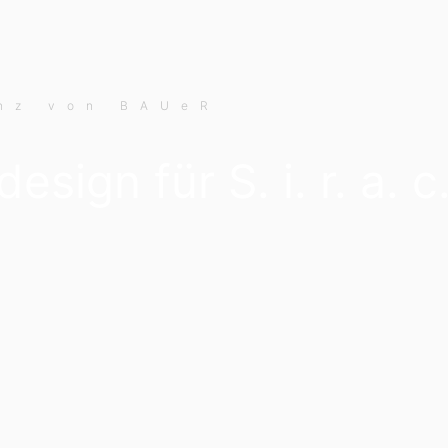
nz von BAUeR
esign für S. i. r. a.